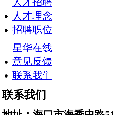
人才招聘
人才理念
招聘职位
星华在线
意见反馈
联系我们
联系我们
地址：海口市海秀中路51