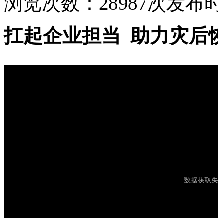
浏览次数：28987次
发布时间
扛起企业担当 助力灾后