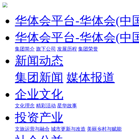
华体会平台-华体会(中国
华体会平台-华体会(中国
集团简介
旗下公司
发展历程
集团荣誉
新闻动态
集团新闻
媒体报道
企业文化
文化理念
精彩活动
星华故事
投资产业
文旅运营与融合
城市更新与改造
美丽乡村与赋能