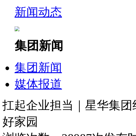
新闻动态
集团新闻
集团新闻
媒体报道
扛起企业担当｜星华集团
好家园