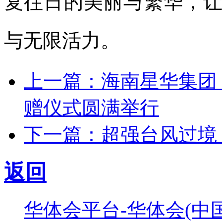
复往日的美丽与繁华，
与无限活力。
上一篇：海南星华集团
赠仪式圆满举行
下一篇：超强台风过境
返回
华体会平台-华体会(中国