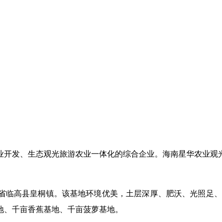
业开发、生态观光旅游农业一体化的综合企业。海南星华农业观
南省临高县皇桐镇。该基地环境优美，土层深厚、肥沃、光照足
地、千亩香蕉基地、千亩菠萝基地。