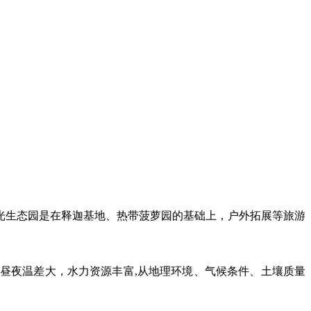
光生态园是在释迦基地、热带菠萝园的基础上，户外拓展等旅游
、昼夜温差大，水力资源丰富,从地理环境、气候条件、土壤质量