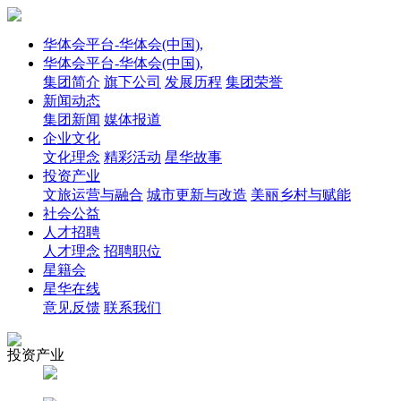
华体会平台-华体会(中国),
华体会平台-华体会(中国),
集团简介
旗下公司
发展历程
集团荣誉
新闻动态
集团新闻
媒体报道
企业文化
文化理念
精彩活动
星华故事
投资产业
文旅运营与融合
城市更新与改造
美丽乡村与赋能
社会公益
人才招聘
人才理念
招聘职位
星籍会
星华在线
意见反馈
联系我们
投资产业