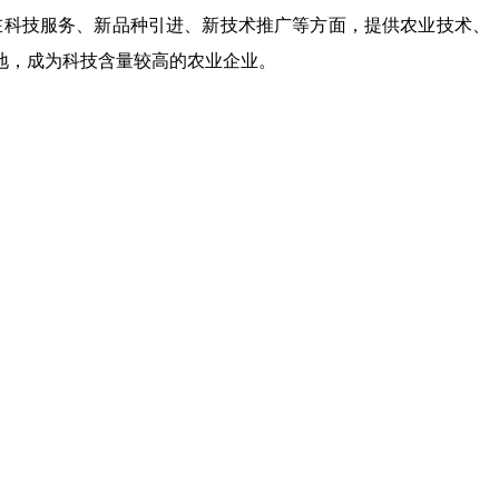
，在科技服务、新品种引进、新技术推广等方面，提供农业技术、
地，成为科技含量较高的农业企业。