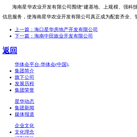
海南星华农业开发有限公司围绕“建基地、上规模、强科技
信息服务，使海南星华农业开发有限公司真正成为配套齐全、
上一篇：海口星华房地产开发有限公司
下一篇：海南中田旅业开发有限公司
返回
华体会平台-华体会(中国),
集团简介
旗下公司
发展历程
集团荣誉
星华动态
集团新闻
媒体报道
企业文化
文化理念