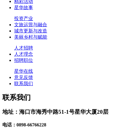
精彩活动
星华故事
投资产业
文旅运营与融合
城市更新与改造
美丽乡村与赋能
人才招聘
人才理念
招聘职位
星华在线
意见反馈
联系我们
联系我们
地址：海口市海秀中路51-1号星华大厦20层
电话：0898-66766228