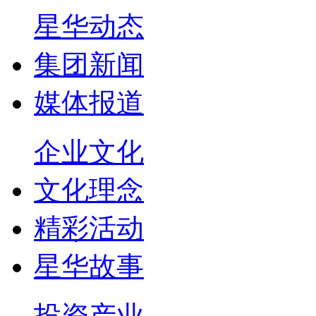
星华动态
集团新闻
媒体报道
企业文化
文化理念
精彩活动
星华故事
投资产业