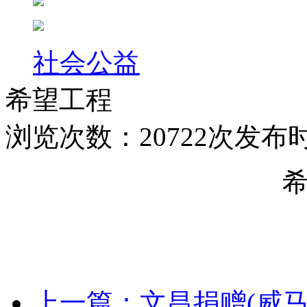
社会公益
希望工程
浏览次数：20722次
发布时间
上一篇：文昌捐赠(威马