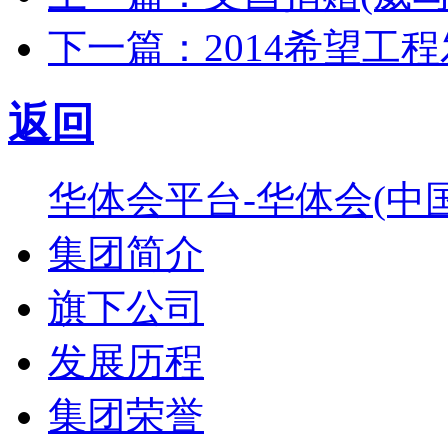
下一篇：2014希望工
返回
华体会平台-华体会(中国
集团简介
旗下公司
发展历程
集团荣誉